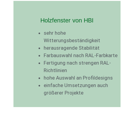
Holzfenster von HBI
sehr hohe
Witterungsbeständigkeit
herausragende Stabilität
Farbauswahl nach RAL-Farbkarte
Fertigung nach strengen RAL-
Richtlinien
hohe Auswahl an Profildesigns
einfache Umsetzungen auch
größerer Projekte